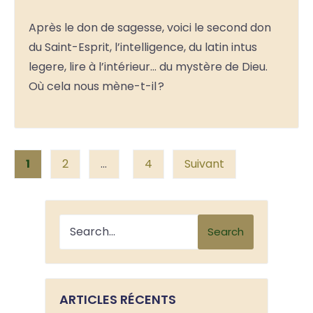
Après le don de sagesse, voici le second don
du Saint-Esprit, l’intelligence, du latin intus
legere, lire à l’intérieur… du mystère de Dieu.
Où cela nous mène-t-il ?
Posts
1
2
…
4
Suivant
pagination
Search
ARTICLES RÉCENTS