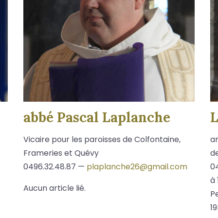
abbé Pascal Laplanche
L
Vicaire pour les paroisses de Colfontaine,
a
Frameries et Quévy
d
0496.32.48.87 —
plaplanche26@gmail.com
04
à 
Aucun article lié.
Pe
19