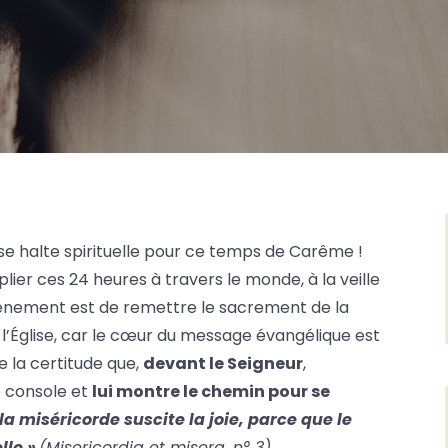
se halte spirituelle pour ce temps de Carême !
lier ces 24 heures à travers le monde, à la veille
énement est de remettre le sacrement de la
e l’Église, car le cœur du message évangélique est
e la certitude que,
devant le Seigneur
,
le console et
lui montre le chemin pour se
 la miséricorde suscite la joie, parce que le
lle »
(Misericordia et misera, n° 3).