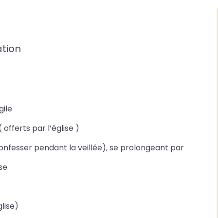
ation
gile
offerts par l’église )
 confesser pendant la veillée), se prolongeant par
se
glise)