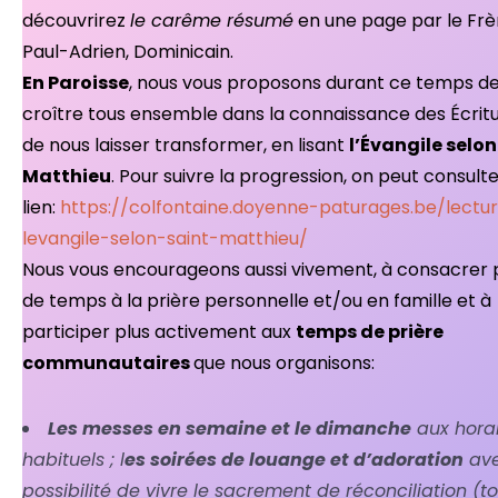
découvrirez
le carême résumé
en une page par le Frè
Paul-Adrien, Dominicain.
En Paroisse
, nous vous proposons durant ce temps d
croître tous ensemble dans la connaissance des Écritu
de nous laisser transformer, en lisant
l’Évangile selon
Matthieu
. Pour suivre la progression, on peut consult
lien:
https://colfontaine.doyenne-paturages.be/lectu
levangile-selon-saint-matthieu/
Nous vous encourageons aussi vivement, à consacrer 
de temps à la prière personnelle et/ou en famille et à
participer plus activement aux
temps de prière
communautaires
que nous organisons:
Les messes en semaine et le dimanche
aux horai
habituels ; l
es soirées de louange et d’adoration
av
possibilité de vivre le sacrement de réconciliation (to