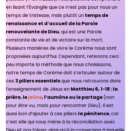
en lisant l’Évangile que ce n’est pas pour nous un
temps de tristesse, mais plutôt un
temps de
renaissance
et d’accueil de la Parole
renouvelante de Dieu
, qui est une Parole
constante de vie et de victoire sur la mort.
Plusieurs manières de vivre le Carême nous sont
proposées aujourd’hui. Cependant, retenons ceci :
peu importe la méthode que nous choisissons,
notre temps de Carême doit s’articuler autour de
ces
3 piliers essentiels
que nous retrouvons dans
l’enseignement de Jésus en
Matthieu 6, 1-18 : la
prière, le
jeûne
, l’aumône ou le partage
(
non
pour être vu, mais pour rencontrer Dieu
). Il est
aussi bon d’ajouter à ces piliers
la pénitence
, car
c’est elle qui nous mène à la réconciliation avec
Dieu et nos frères, ainsi qu’à la conversion à laquelle