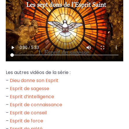
Les autres vidéos de la série :
–
Dieu donne son Esprit
–
Esprit de sagesse
–
Esprit d’intelligence
–
Esprit de connaissance
–
Esprit de conseil
–
Esprit de force
–
Esprit de piété